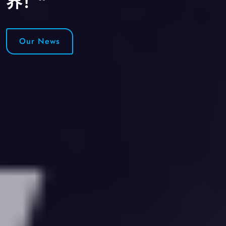
界！”
Our News