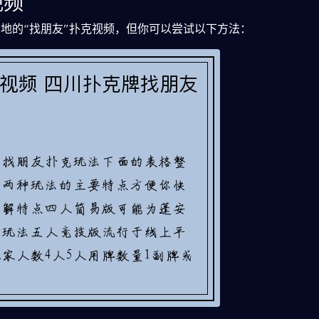
视频
地的“找朋友”扑克视频，但你可以尝试以下方法：