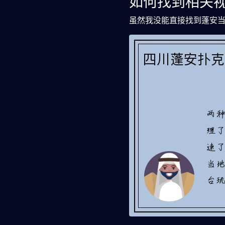
如何找到相关
虽然我没能直接找到蓬安当