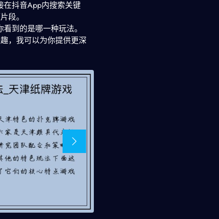
在抖音App内搜索关键
频片段。
你看到的是哪一种玩法。
兴趣，我可以为你提供更深