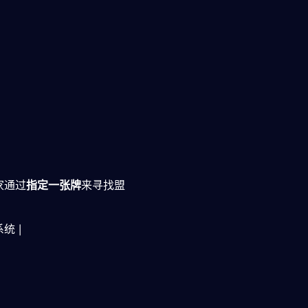
家通过
指定一张牌
来寻找盟
统 |