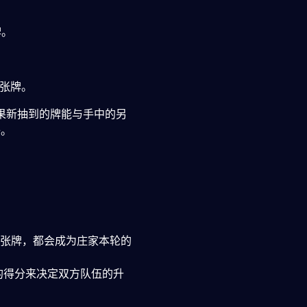
牌。
单张牌。
果新抽到的牌能与手中的另
子。
这张牌，都会成为庄家本轮的
得分来决定双方队伍的升