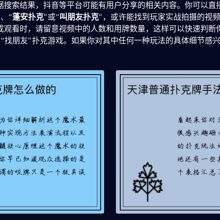
据搜索结果，抖音等平台可能有用户分享的相关内容。你可以直接
”、“
蓬安扑克
”或“
叫朋友扑克
”，或许能找到玩家实战拍摄的视
或观看时，请留意视频中的人数和用牌数量，这样可以快速判断
“找朋友”扑克游戏。如果你对其中任何一种玩法的具体细节感