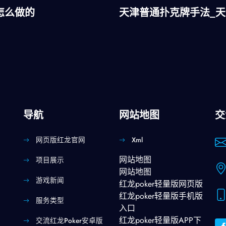
怎么做的
天津普通扑克牌手法_
导航
网站地图
交
网页版红龙官网
Xml
网站地图
项目展示
网站地图
游戏新闻
红龙poker轻量版网页版
红龙poker轻量版手机版
服务类型
入口
红龙poker轻量版APP下
交流红龙poker安卓版