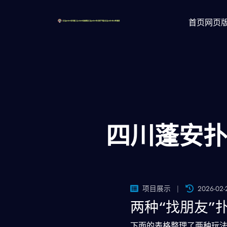
首页网页
四川蓬安扑
项目展示
2026-02-
两种“找朋友”
下面的表格整理了两种玩