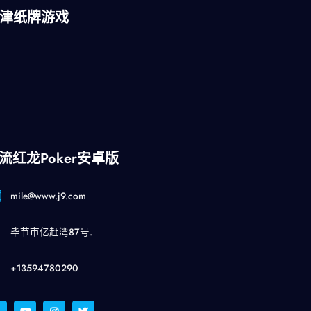
天津纸牌游戏
流红龙poker安卓版
mile@www.j9.com
毕节市亿赶湾87号.
+13594780290