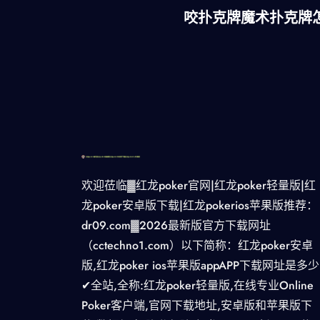
咬扑克牌魔术扑克牌
欢迎莅临▓红龙poker官网|红龙poker轻量版|红
龙poker安卓版下载|红龙pokerios苹果版推荐：
dr09.com▓2026最新版官方下载网址
（cctechno1.com）以下简称：红龙poker安卓
版,红龙poker ios苹果版appAPP下载网址是多少
✔全站,全称:红龙poker轻量版,在线专业Online
Poker客户端,官网下载地址,安卓版和苹果版下