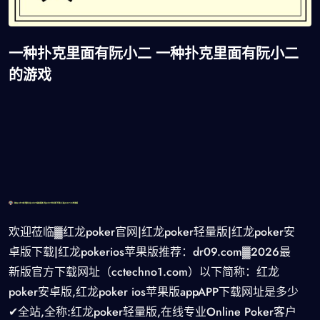
一种扑克里面有阮小二 一种扑克里面有阮小二
的游戏
欢迎莅临▓红龙poker官网|红龙poker轻量版|红龙poker安
卓版下载|红龙pokerios苹果版推荐：dr09.com▓2026最
新版官方下载网址（cctechno1.com）以下简称：红龙
poker安卓版,红龙poker ios苹果版appAPP下载网址是多少
✔全站,全称:红龙poker轻量版,在线专业Online Poker客户