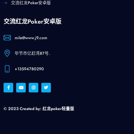
交流红龙poker安卓版
交流红龙poker安卓版
mile@www.j9.com
毕节市亿赶湾87号.
+13594780290
© 2023 Created by:
红龙poker轻量版