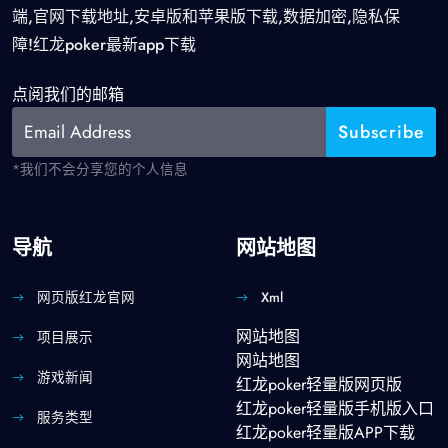
端,官网下载地址,安卓版和苹果版下载,数据加密,隐私保
障!红龙poker最新app下载
点阅我们的邮箱
*我们不会分享您的个人信息
导航
网站地图
网页版红龙官网
Xml
网站地图
项目展示
网站地图
游戏新闻
红龙poker轻量版网页版
红龙poker轻量版手机版入口
服务类型
红龙poker轻量版APP下载