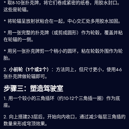
* 取8-10张扑克牌，将它们卷成紧密的纸卷，用胶水封口。
这些是轮辐。
* 将轮辐呈放射状粘合在一起，中心交汇处多用胶水加固。
* 用一张完整的扑克牌（或剪成圆形）作为轮毂，覆盖并粘
在轮辐的一侧。
* 用另一张扑克牌剪一个稍小的圆环，粘在轮毂外围作为轮
胎。
2.
小前轮（1个或2个）
：方法同上，但尺寸更小，使用4-6
张扑克牌做轮辐即可。
步骤三：塑造驾驶室
1. 用一个较小的三角插环（约10-12个三角插一圈）作为底
座。
2. 向上搭建2-3层后，开始向内收口，通过减少每层三角插的
数量来形成穹顶效果。