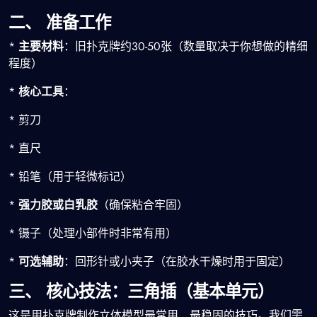
二、 准备工作
*
主要材料
：旧扑克牌约30-50张（数量取决于你想做的精细
程度）
*
核心工具
：
* 剪刀
* 直尺
* 铅笔（用于轻微标记）
*
强力胶或白乳胶
（确保粘合牢固）
* 镊子（处理小部件时非常有用）
*
可选辅助
：回形针或小夹子（在胶水干燥时用于固定）
三、 核心技法：三角插（基本单元）
这是用扑克牌制作立体模型最常用、最稳固的技巧。我们需