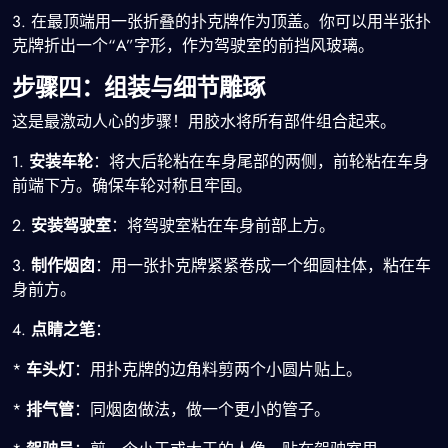
3. 在最顶端用一张折叠的扑克牌作为顶盖。你可以用半张扑
克牌折出一个“A”字形，作为驾驶室的前挡风玻璃。
步骤四：组装与细节雕琢
这是最激动人心的步骤！用胶水将所有部件组合起来。
1.
安装车轮
：将大后轮粘在车身尾部的两侧，前轮粘在车身
前端下方。确保车轮对称且牢固。
2.
安装驾驶室
：将驾驶室粘在车身前部上方。
3.
制作烟囱
：用一张扑克牌紧紧卷成一个细圆柱体，粘在车
身前方。
4.
点睛之笔
：
*
车头灯
：用扑克牌的边角料剪两个小圆片贴上。
*
排气管
：同烟囱做法，做一个更小的管子。